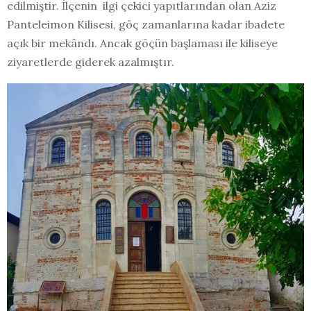
edilmiştir. İlçenin ilgi çekici yapıtlarından olan Aziz
Panteleimon Kilisesi, göç zamanlarına kadar ibadete
açık bir mekândı. Ancak göçün başlaması ile kiliseye
ziyaretlerde giderek azalmıştır.