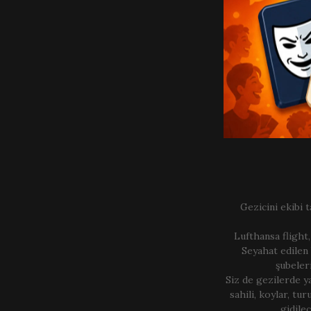
Gezicini ekibi t
Lufthansa flight,
Seyahat edilen 
şubeler
Siz de gezilerde y
sahili, koylar, turu
gidilec