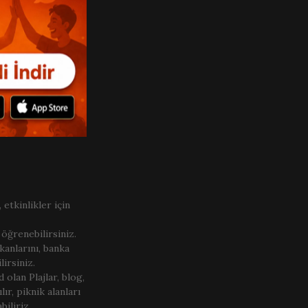
 etkinlikler için
 öğrenebilirsiniz.
kanlarını, banka
irsiniz.
olan Plajlar, blog,
ılır, piknik alanları
biliriz.