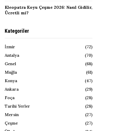
Kleopatra Koyu Çeşme 2026: Nasıl Gidilir,
Ücretli mi?
Kategoriler
İzmir
(72)
Antalya
(70)
Genel
(68)
Muğla
(61)
Konya
(47)
Ankara
(29)
Foça
(28)
Tarihi Yerler
(28)
Mersin
(27)
Çeşme
(27)