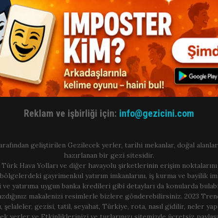
Reklam ve işbirliği için:
info@gezicini.com
arafından geliştirilen Gezilecek yerler, tarihi mekanlar, doğal alanlar,
hazırlanan bir gezi sitesidir.
 Türk Hava Yolları ve diğer havayolu şirketlerinin erişim noktalarını
bölgelerdeki gayrimenkul yatırım imkanlarını, iş kurma ve bayilik im
i ve yatırıma uygun banka kredileri gibi detayları da konularda bulabil
azdığınız makalenizi resimlerle bizlere gönderebilirsiniz. 2023 Trend 
, şelaleler, gezisi, tatil, seyahat, Türkiye, rota, nasıl gidilir, neler yap
ek yerler ve Etkinliklerinizi ve turlarınızı sitemizde ücretsiz paylaşa