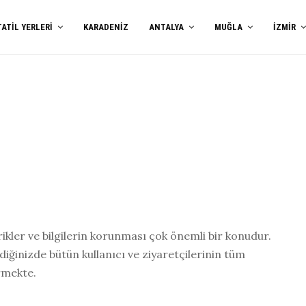
TATIL YERLERI
KARADENIZ
ANTALYA
MUĞLA
İZMIR
erikler ve bilgilerin korunması çok önemli bir konudur.
rdiğinizde bütün kullanıcı ve ziyaretçilerinin tüm
ermekte.