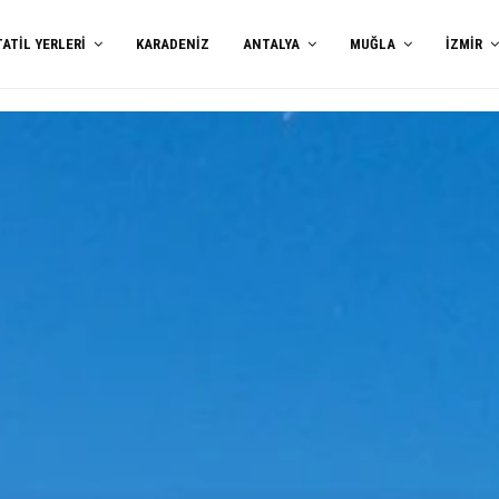
TATIL YERLERI
KARADENIZ
ANTALYA
MUĞLA
İZMIR