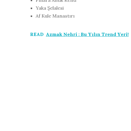
Pınara Antik Kenti
Yaka Şelalesi
Af Kule Manastırı
READ
Azmak Nehri : Bu Yılın Trend Yeri!