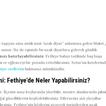
nı taşıyan ama antik ismi “uzak diyar” anlamına gelen Makri 
 sunar. Siz de eşinizle bu uzak diyarlara gelerek günlük
nızı hatırlayabilirsiniz
. Fethiye balayı tatilinde baş başa
hi ve eğlenceyi bir potada eritebilirsiniz. Setur’un listelerin
hiye otellerini
bulmanız mümkündür.
mi: Fethiye’de Neler Yapabilirsiniz?
r. İlçenin ıssız koylarında yüzebilir, mesire alanlarında pikn
al güzelliklerini keşfedebilirsiniz. Dilerseniz sizi yüzyıllar
irsiniz. Fethiye’nin köylerini gezerek turistlerden uzak