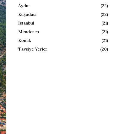
Aydın
(22)
Kuşadası
(22)
İstanbul
(21)
Menderes
(21)
Konak
(21)
Tavsiye Yerler
(20)