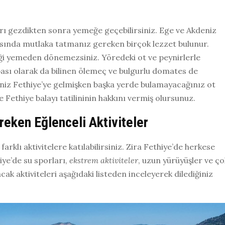
ları gezdikten sonra yemeğe geçebilirsiniz. Ege ve Akdeniz
sında mutlaka tatmanız gereken birçok lezzet bulunur.
eği yemeden dönemezsiniz. Yöredeki ot ve peynirlerle
ası olarak da bilinen ölemeç ve bulgurlu domates de
iz Fethiye’ye gelmişken başka yerde bulamayacağınız ot
ethiye balayı tatilininin hakkını vermiş olursunuz.
eken Eğlenceli Aktiviteler
arklı aktivitelere katılabilirsiniz. Zira Fethiye’de herkese
ye’de su sporları,
ekstrem aktiviteler
, uzun yürüyüşler ve ço
ak aktiviteleri aşağıdaki listeden inceleyerek dilediğiniz