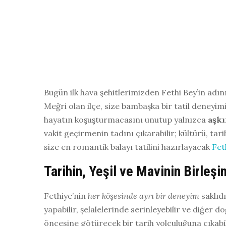
Bugün ilk hava şehitlerimizden Fethi Bey’in adı
Meğri olan ilçe, size bambaşka bir tatil deneyimi
hayatın koşuşturmacasını unutup yalnızca
aşkı
vakit geçirmenin tadını çıkarabilir; kültürü, tari
size en romantik balayı tatilini hazırlayacak
Fet
Tarihin, Yeşil ve Mavinin Birleşi
Fethiye’nin
her köşesinde ayrı bir deneyim
saklıdı
yapabilir, şelalelerinde serinleyebilir ve diğer doğ
öncesine götürecek bir tarih yolculuğuna çıkabil