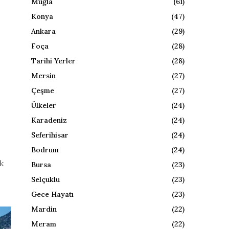
Muğla
(61)
Konya
(47)
Ankara
(29)
Foça
(28)
Tarihi Yerler
(28)
Mersin
(27)
Çeşme
(27)
Ülkeler
(24)
Karadeniz
(24)
Seferihisar
(24)
Bodrum
(24)
k
Bursa
(23)
Selçuklu
(23)
Gece Hayatı
(23)
Mardin
(22)
Meram
(22)