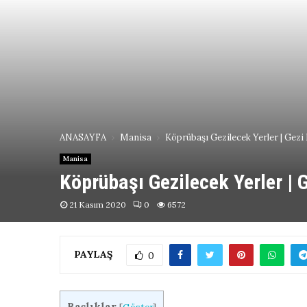
ANASAYFA
Manisa
Köprübaşı Gezilecek Yerler | Gezi
Manisa
Köprübaşı Gezilecek Yerler | 
21 Kasım 2020
0
6572
PAYLAŞ
0
Başlıklar