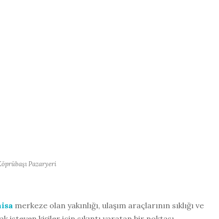
öprübaşı Pazaryeri
isa
merkeze olan yakınlığı, ulaşım araçlarının sıklığı ve
k isteyen kişiler için sıkıntı yaratan bir noktası