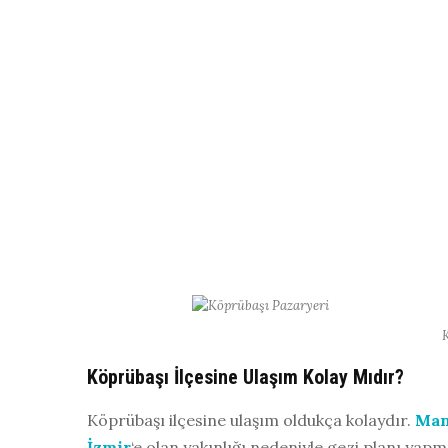
K
Köprübaşı İlçesine Ulaşım Kolay Mıdır?
Köprübaşı ilçesine ulaşım oldukça kolaydır.
Man
İzmir
‘e olan yakınlığı nedeniyle gezi planı yapma