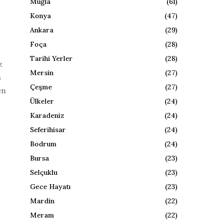
Muğla
(61)
Konya
(47)
Ankara
(29)
Foça
(28)
Tarihi Yerler
(28)
z
Mersin
(27)
a
Çeşme
(27)
en
Ülkeler
(24)
Karadeniz
(24)
Seferihisar
(24)
Bodrum
(24)
Bursa
(23)
Selçuklu
(23)
Gece Hayatı
(23)
Mardin
(22)
Meram
(22)