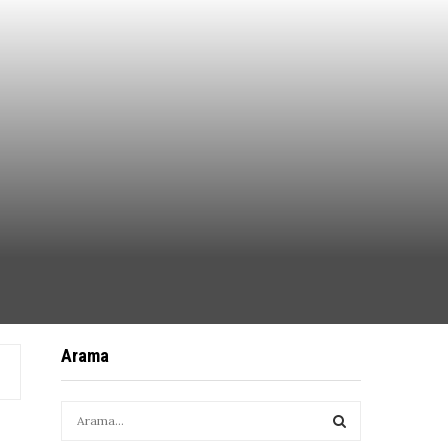
Arama
S
e