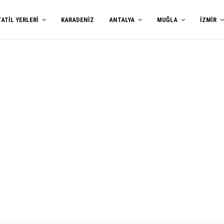
TATIL YERLERI
KARADENIZ
ANTALYA
MUĞLA
İZMIR