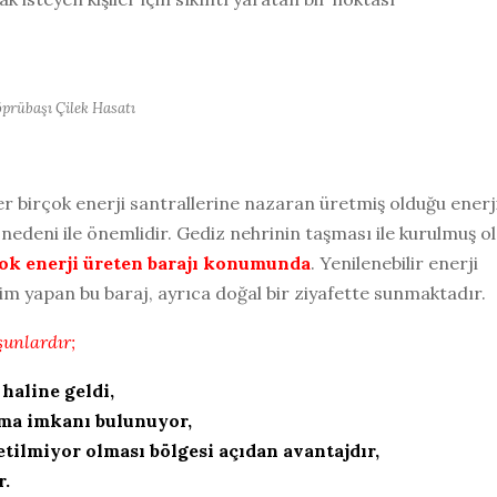
prübaşı Çilek Hasatı
er birçok enerji santrallerine nazaran üretmiş olduğu enerj
nedeni ile önemlidir. Gediz nehrinin taşması ile kurulmuş o
çok enerji üreten barajı konumunda
. Yenilenebilir enerji
tim yapan bu baraj, ayrıca doğal bir ziyafette sunmaktadır.
şunlardır;
 haline geldi,
pma imkanı bulunuyor,
etilmiyor olması bölgesi açıdan avantajdır,
r.