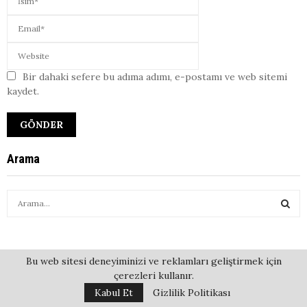
Bir dahaki sefere bu adıma adımı, e-postamı ve web sitemi
kaydet.
Arama
S
e
a
S
r
c
E
Bu web sitesi deneyiminizi ve reklamları geliştirmek için
h
çerezleri kullanır.
f
A
Kabul Et
Gizlilik Politikası
o