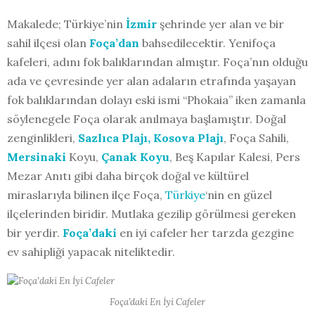
Makalede; Türkiye’nin
İzmir
şehrinde yer alan ve bir
sahil ilçesi olan
Foça’dan
bahsedilecektir. Yenifoça
kafeleri, adını fok balıklarından almıştır. Foça’nın olduğu
ada ve çevresinde yer alan adaların etrafında yaşayan
fok balıklarından dolayı eski ismi “Phokaia” iken zamanla
söylenegele Foça olarak anılmaya başlamıştır. Doğal
zenginlikleri,
Sazlıca Plajı,
Kosova Plajı
, Foça Sahili,
Mersinaki
Koyu,
Çanak Koyu
, Beş Kapılar Kalesi, Pers
Mezar Anıtı gibi daha birçok doğal ve kültürel
miraslarıyla bilinen ilçe Foça,
Türkiye
‘nin en güzel
ilçelerinden biridir. Mutlaka gezilip görülmesi gereken
bir yerdir.
Foça’daki
en iyi cafeler her tarzda gezgine
ev sahipliği yapacak niteliktedir.
Foça’daki En İyi Cafeler