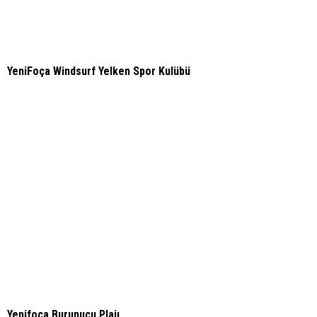
YeniFoça Windsurf Yelken Spor Kulübü
Yenifoça Burunucu Plajı