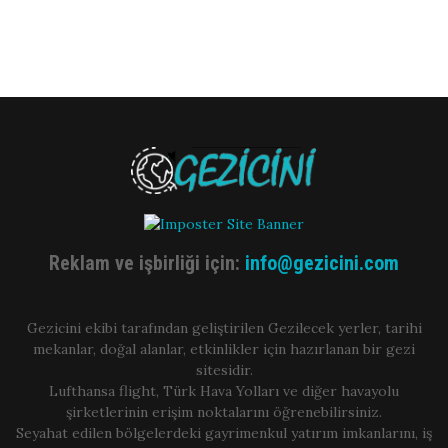
Reklam ve işbirliği için:
info@gezicini.com
Gezicini ekibi tarafından geliştirilen Gezilecek yerler, tarihi
mekanlar, doğal alanlar, etkinlikler için hazırlanan bir gezi
sitesidir.
Lufthansa flight, Türk Hava Yolları ve diğer havayolu
şirketlerinin erişim noktalarını öğrenebilirsiniz.
Seyahat edilen bölgelerdeki gayrimenkul yatırım imkanlarını, iş