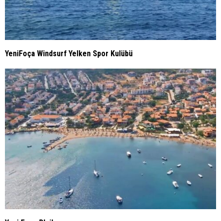
YeniFoça Windsurf Yelken Spor Kulübü