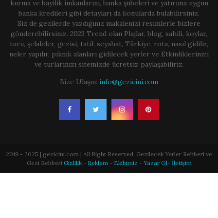
kurma ve bayilik imkanlarını, banka şubeleri ve yatırıma uygun
banka kredileri gibi detayları da konularda bulabilirsiniz.
Siz de gezilerde yazdığınız makalenizi resimlerle bizlere
gönderebilirsiniz. 2023 Trend olan Plajlar, blog, sahili, koylar,
turu, şelaleler, gezisi, tatil, seyahat, Türkiye, rota, nasıl gidilir,
neler yapılır, piknik alanları gidilecek yerler ve Etkinliklerinizi
ve turlarınızı sitemizde ücretsiz paylaşabiliriz.
Bize Ulaşın:
info@gezicini.com
2019 - 2025 | gezicini.com | All Right Reserved. Gezilecek Yerler Rehberi ve
Gezi Rehberi
Gizlilik
-
Reklam
-
Ekibimiz
-
Yazar Ol
-
İletişim