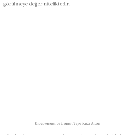
görülmeye değer niteliktedir.
Klozomenai ve Liman Tepe Kazı Alanı
Tüm bunların yanı sıra Urla gerçekten de muhakkak
görmeniz gerekecek türden bir sahil kenti olarak kabul
edilir. Pek çok açıdan muhteşem vakitler geçirebilir,
Urlada görülecek yerler edindiğiniz anılar sayesinde bu
kenti iki katı daha fazla sevebilirsiniz.
Urla Pazarı