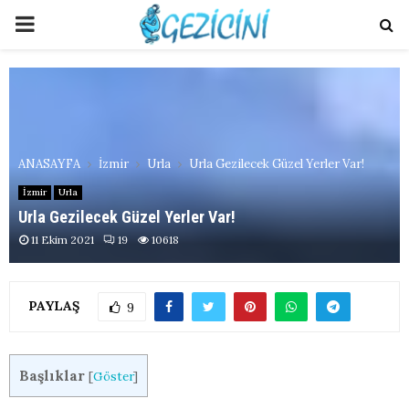
PRIMARY
MENU
ANASAYFA
İzmir
Urla
Urla Gezilecek Güzel Yerler Var!
İzmir
Urla
Urla Gezilecek Güzel Yerler Var!
11 Ekim 2021
19
10618
PAYLAŞ
9
Başlıklar
[
Göster
]