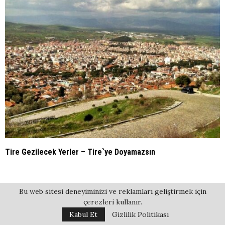
Taş Evlerin ve Rüzgarın Fısıltısı: Alaçatı Gezi Rehberi
19 YORUMLAR
Özlem Uzun
CEVAPLA
31 Temmuz 2019 at 21:27
Bana biraz Deniz , urlada alabildiğine gökyüzü güneş , . İlk
aşk gibisin =son aşk gibi benim için Urla, mavinin huzuru ve
mutluluğun yansıması..
Sinan Onceler
Bu web sitesi deneyiminizi ve reklamları geliştirmek için
CEVAPLA
çerezleri kullanır.
6 Ekim 2019 at 23:55
Kabul Et
Gizlilik Politikası
İzmirlilerin en büyük şanslarından burada oturması burada