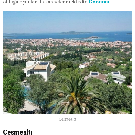
olduğu oyunlar da sahnelenmektedir.
Konumu
Çeşmealtı
Çeşmealtı