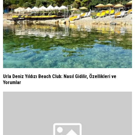
Urla Cafeleri : Urla’daki En İyi Kafeler
Urla Altınköy Plajı 2026: Nasıl Gidilir, Ücretli mi, Denizi Nasıl?