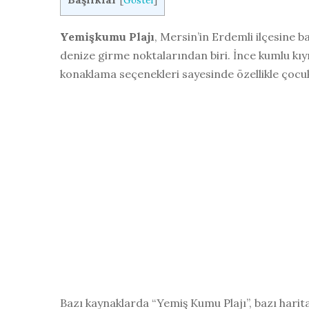
[
Göster
]
Yemişkumu Plajı
, Mersin’in Erdemli ilçesine b
denize girme noktalarından biri. İnce kumlu kıy
konaklama seçenekleri sayesinde özellikle çocukl
Bazı kaynaklarda “Yemiş Kumu Plajı”, bazı harit