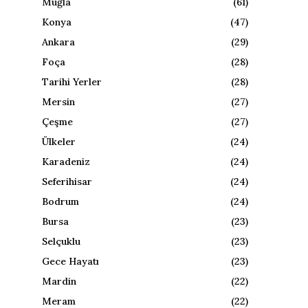
Muğla
(61)
Konya
(47)
Ankara
(29)
Foça
(28)
Tarihi Yerler
(28)
Mersin
(27)
Çeşme
(27)
Ülkeler
(24)
Karadeniz
(24)
Seferihisar
(24)
Bodrum
(24)
Bursa
(23)
Selçuklu
(23)
Gece Hayatı
(23)
Mardin
(22)
Meram
(22)