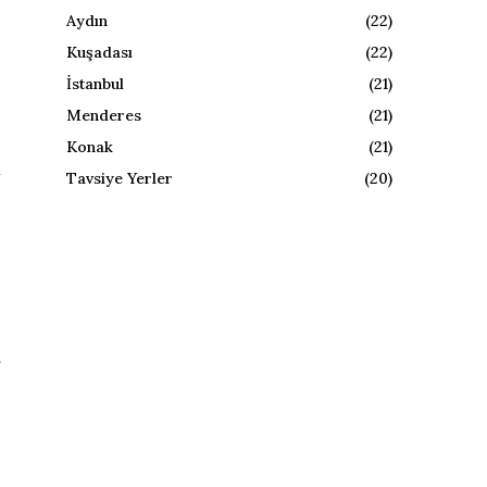
Aydın
(22)
Kuşadası
(22)
İstanbul
(21)
Menderes
(21)
Konak
(21)
n
Tavsiye Yerler
(20)
.