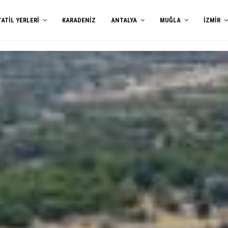
TATIL YERLERI
KARADENIZ
ANTALYA
MUĞLA
İZMIR