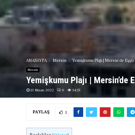
ANASAYFA
Mersin
Yemişkumu Plajı | Mersin’de Eşşiz
Mersin
Yemişkumu Plajı | Mersin’de E
13 Nisan 2022
0
3425
PAYLAŞ
1
Başlıklar