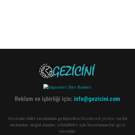
Reklam ve işbirliği için:
info@gezicini.com
Gezicini ekibi tarafından geliştirilen Gezilecek yerler, tarihi
mekanlar, doğal alanlar, etkinlikler için hazırlanan bir gezi
sitesidir.