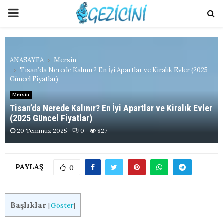
PRIMARY
MENU
ANASAYFA
Mersin
Tisan’da Nerede Kalınır? En İyi Apartlar ve Kiralık Evler (2025
Güncel Fiyatlar)
Mersin
Tisan’da Nerede Kalınır? En İyi Apartlar ve Kiralık Evler
(2025 Güncel Fiyatlar)
20 Temmuz 2025
0
827
PAYLAŞ
0
Başlıklar
[
Göster
]