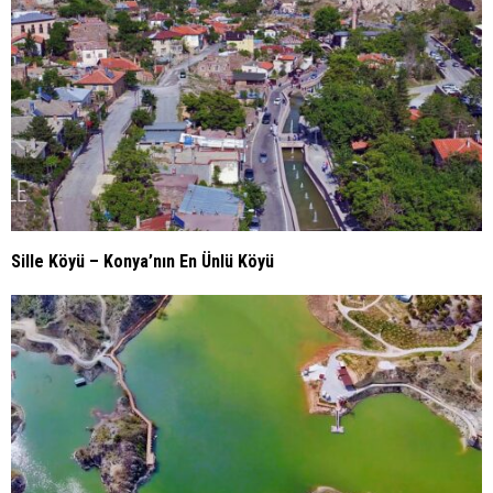
Sille Köyü – Konya’nın En Ünlü Köyü