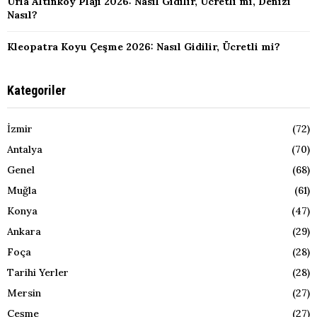
Urla Altınköy Plajı 2026: Nasıl Gidilir, Ücretli mi, Denizi
Nasıl?
Kleopatra Koyu Çeşme 2026: Nasıl Gidilir, Ücretli mi?
Kategoriler
İzmir
(72)
Antalya
(70)
Genel
(68)
Muğla
(61)
Konya
(47)
Ankara
(29)
Foça
(28)
Tarihi Yerler
(28)
Mersin
(27)
Çeşme
(27)