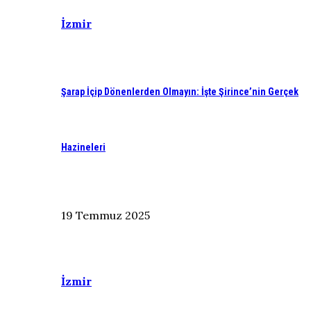
İzmir
Şarap İçip Dönenlerden Olmayın: İşte Şirince’nin Gerçek
Hazineleri
19 Temmuz 2025
İzmir