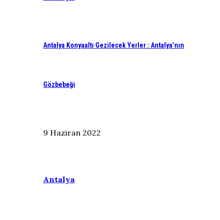
Antalya Konyaaltı Gezilecek Yerler : Antalya’nın
Gözbebeği
9 Haziran 2022
Antalya