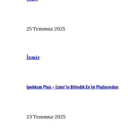
25 Temmuz 2025
İzmir
İpekkum Plajı – İzmir’in Bilindik En İyi Plajlarından
23 Temmuz 2025