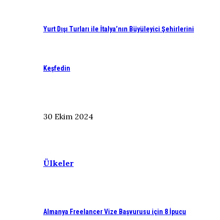
Yurt Dışı Turları ile İtalya’nın Büyüleyici Şehirlerini
Keşfedin
30 Ekim 2024
Ülkeler
Almanya Freelancer Vize Başvurusu için 8 İpucu