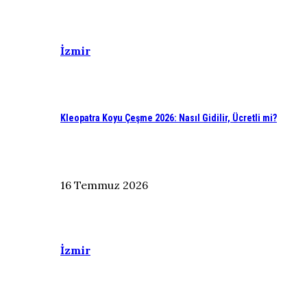
İzmir
Kleopatra Koyu Çeşme 2026: Nasıl Gidilir, Ücretli mi?
16 Temmuz 2026
İzmir