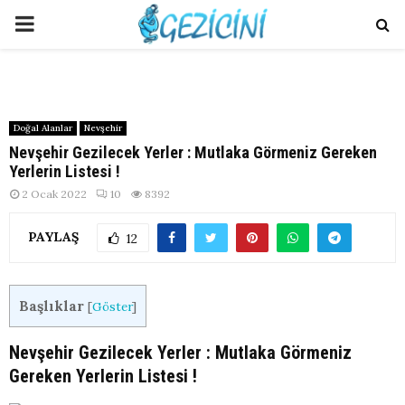
PRIMARY
MENU
Doğal Alanlar
Nevşehir
Nevşehir Gezilecek Yerler : Mutlaka Görmeniz Gereken
Yerlerin Listesi !
2 Ocak 2022
10
8392
PAYLAŞ
12
Başlıklar
[
Göster
]
Nevşehir Gezilecek Yerler : Mutlaka Görmeniz
Gereken Yerlerin Listesi !