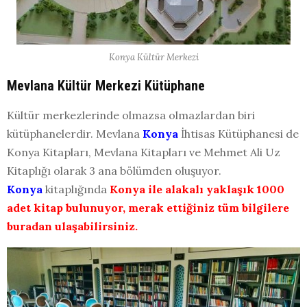
Konya Kültür Merkezi
Mevlana Kültür Merkezi Kütüphane
Kültür merkezlerinde olmazsa olmazlardan biri
kütüphanelerdir. Mevlana
Konya
İhtisas Kütüphanesi de
Konya Kitapları, Mevlana Kitapları ve Mehmet Ali Uz
Kitaplığı olarak 3 ana bölümden oluşuyor.
Konya
kitaplığında
Konya ile alakalı yaklaşık 1000
adet kitap bulunuyor, merak ettiğiniz tüm bilgilere
buradan ulaşabilirsiniz.