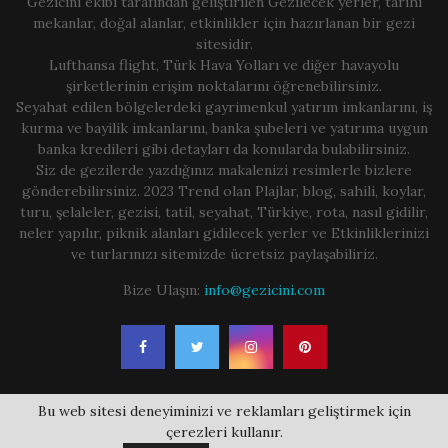
Gezicini ekibi tarafından geliştirilen Gezilecek yerler, tarihi
mekanlar, doğal alanlar, etkinlikler için hazırlanan bir gezi
sitesidir.
Lufthansa flight, Türk Hava Yolları ve diğer havayolu
şirketlerinin erişim noktalarını öğrenebilirsiniz.
Seyahat edilen bölgelerdeki gayrimenkul yatırım imkanlarını, iş
kurma ve bayilik imkanlarını, banka şubeleri ve yatırıma uygun
banka kredileri gibi detayları da konularda bulabilirsiniz.
Siz de gezilerde yazdığınız makalenizi resimlerle bizlere
gönderebilirsiniz. 2023 Trend olan Plajlar, blog, sahili, koylar,
turu, şelaleler, gezisi, tatil, seyahat, Türkiye, rota, nasıl gidilir,
neler yapılır, piknik alanları gidilecek yerler ve Etkinliklerinizi
ve turlarınızı sitemizde ücretsiz paylaşabiliriz.
Bize Ulaşın:
info@gezicini.com
Bu web sitesi deneyiminizi ve reklamları geliştirmek için
çerezleri kullanır.
2019 - 2025 | gezicini.com | All Right Reserved. Gezilecek Yerler Rehberi ve