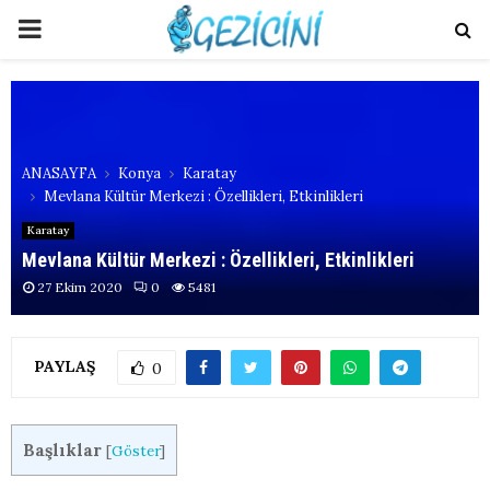
PRIMARY
MENU
ANASAYFA
Konya
Karatay
Mevlana Kültür Merkezi : Özellikleri, Etkinlikleri
Karatay
Mevlana Kültür Merkezi : Özellikleri, Etkinlikleri
27 Ekim 2020
0
5481
PAYLAŞ
0
Başlıklar
[
Göster
]