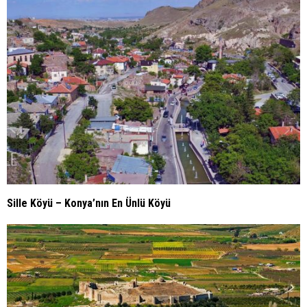
Sille Köyü – Konya’nın En Ünlü Köyü