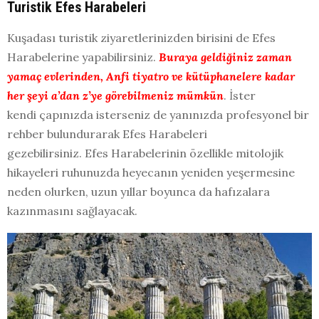
Turistik Efes Harabeleri
Kuşadası turistik ziyaretlerinizden birisini de Efes
Harabelerine yapabilirsiniz.
Buraya geldiğiniz zaman
yamaç evlerinden, Anfi tiyatro ve kütüphanelere kadar
her şeyi a’dan z’ye görebilmeniz mümkün
. İster
kendi çapınızda isterseniz de yanınızda profesyonel bir
rehber bulundurarak Efes Harabeleri
gezebilirsiniz. Efes Harabelerinin özellikle mitolojik
hikayeleri ruhunuzda heyecanın yeniden yeşermesine
neden olurken, uzun yıllar boyunca da hafızalara
kazınmasını sağlayacak.