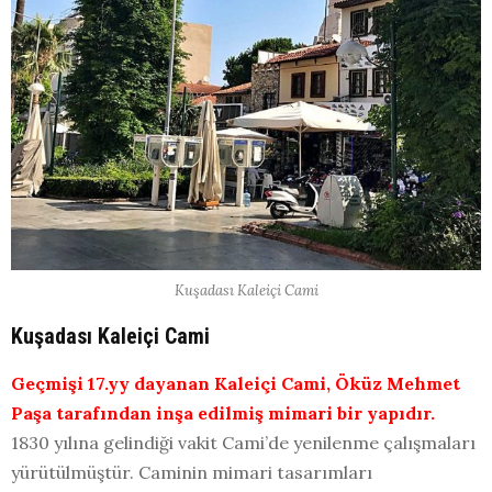
Kuşadası Kaleiçi Cami
Kuşadası Kaleiçi Cami
Geçmişi 17.yy dayanan Kaleiçi Cami, Öküz Mehmet
Paşa tarafından inşa edilmiş mimari bir yapıdır.
1830 yılına gelindiği vakit Cami’de yenilenme çalışmaları
yürütülmüştür. Caminin mimari tasarımları