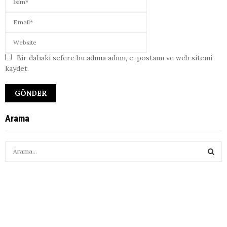
Bir dahaki sefere bu adıma adımı, e-postamı ve web sitemi
kaydet.
Arama
S
e
a
S
r
c
E
h
f
A
o