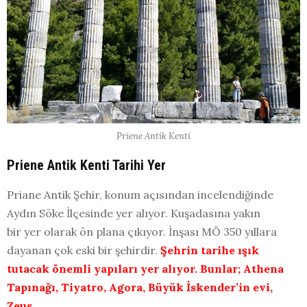
Priene Antik Kenti
Priene Antik Kenti Tarihi Yer
Priane Antik Şehir, konum açısından incelendiğinde
Aydın Söke İlçesinde yer alıyor. Kuşadasına yakın
bir yer olarak ön plana çıkıyor. İnşası MÖ 350 yıllara
dayanan çok eski bir şehirdir.
Şehrin tarihe ışık
tutacak önemli yapıları yer alıyor. Bunlar; Athena
Tapınağı, Tiyatro, Agora, Büyük İskender’in evi,
Zeus