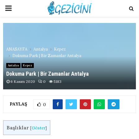
PRIMARY
MENU
ANASAYFA
Antalya
Kepez
Dokuma Park | Bir Zamanlar Antalya
Antalya
Kepez
Dokuma Park | Bir Zamanlar Antalya
6 Kasım 2020
0
5183
PAYLAŞ
0
Başlıklar
[
Göster
]