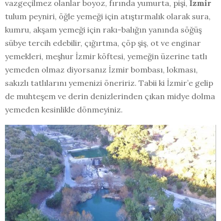
vazgeçilmez olanlar boyoz, fırında yumurta, pişi,
İzmir
tulum peyniri, öğle yemeği için atıştırmalık olarak sura,
kumru, akşam yemeği için rakı-balığın yanında söğüş
sübye tercih edebilir, çığırtma, çöp şiş, ot ve enginar
yemekleri, meşhur İzmir köftesi, yemeğin üzerine tatlı
yemeden olmaz diyorsanız İzmir bombası, lokması,
sakızlı tatlılarını yemenizi öneririz. Tabii ki İzmir’e gelip
de muhteşem ve derin denizlerinden çıkan midye dolma
yemeden kesinlikle dönmeyiniz.