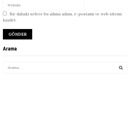
Bir dahaki sefere bu adıma adımı, e-postamı ve web sitemi
kaydet.
Arama
S
e
a
S
r
c
E
h
f
A
o
r
R
:
C