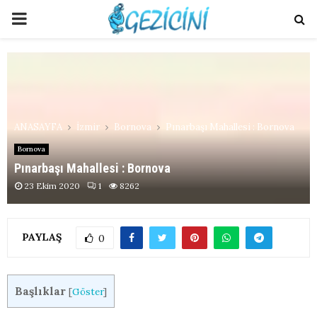
PRIMARY
MENU
ANASAYFA
İzmir
Bornova
Pınarbaşı Mahallesi : Bornova
Bornova
Pınarbaşı Mahallesi : Bornova
23 Ekim 2020
1
8262
PAYLAŞ
0
Başlıklar
[
Göster
]