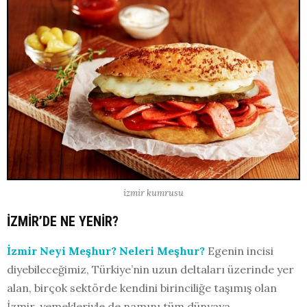
izmir kumrusu
İZMİR’DE NE YENİR?
İzmir Neyi Meşhur? Neleri Meşhur?
Egenin incisi
diyebileceğimiz, Türkiye’nin uzun deltaları üzerinde yer
alan, birçok sektörde kendini birinciliğe taşımış olan
İzmir, yemekleriyle de namını tüm dünyaya