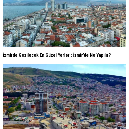
İzmirde Gezilecek En Güzel Yerler : İzmir’de Ne Yapılır?