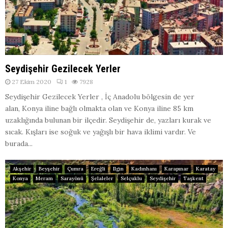
Seydişehir Gezilecek Yerler
27 Ekim 2020
1
7928
Seydişehir Gezilecek Yerler , İç Anadolu bölgesin de yer
alan, Konya iline bağlı olmakta olan ve Konya iline 85 km
uzaklığında bulunan bir ilçedir. Seydişehir de, yazları kurak ve
sıcak. Kışları ise soğuk ve yağışlı bir hava iklimi vardır. Ve
burada...
Akşehir
Beyşehir
Çumra
Ereğli
Ilgın
Kadınhanı
Karapınar
Karatay
Konya
Meram
Sarayönü
Şelaleler
Selçuklu
Seydişehir
Taşkent