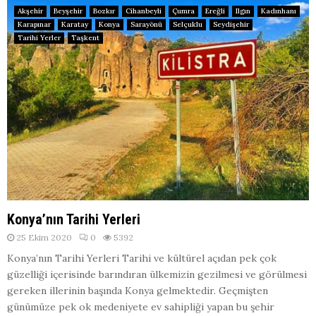
Akşehir
Beyşehir
Bozkır
Cihanbeyli
Çumra
Ereğli
Ilgın
Kadınhanı
Karapınar
Karatay
Konya
Sarayönü
Selçuklu
Seydişehir
Tarihi Yerler
Taşkent
Konya’nın Tarihi Yerleri
25 Ekim 2020
0
5392
Konya’nın Tarihi Yerleri Tarihi ve kültürel açıdan pek çok
güzelliği içerisinde barındıran ülkemizin gezilmesi ve görülmesi
gereken illerinin başında Konya gelmektedir. Geçmişten
günümüze pek ok medeniyete ev sahipliği yapan bu şehir