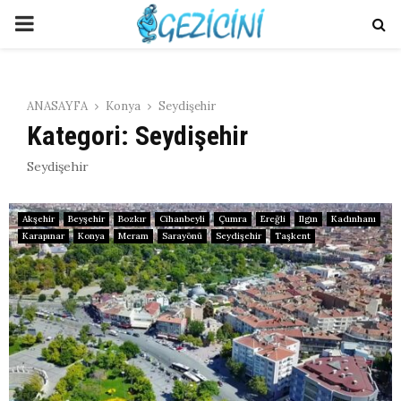
PRIMARY
MENU
ANASAYFA
Konya
Seydişehir
Kategori: Seydişehir
Seydişehir
Akşehir
Beyşehir
Bozkır
Cihanbeyli
Çumra
Ereğli
Ilgın
Kadınhanı
Karapınar
Konya
Meram
Sarayönü
Seydişehir
Taşkent