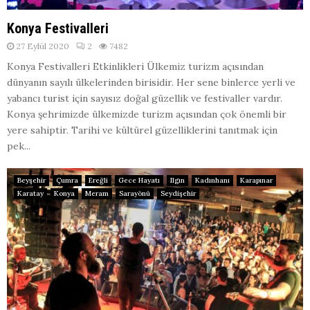
Konya Festivalleri
27 Eylül 2020
2
7482
Konya Festivalleri Etkinlikleri Ülkemiz turizm açısından
dünyanın sayılı ülkelerinden birisidir. Her sene binlerce yerli ve
yabancı turist için sayısız doğal güzellik ve festivaller vardır.
Konya şehrimizde ülkemizde turizm açısından çok önemli bir
yere sahiptir. Tarihi ve kültürel güzelliklerini tanıtmak için
pek...
Beyşehir
Çumra
Ereğli
Gece Hayatı
Ilgın
Kadınhanı
Karapınar
Karatay
Konya
Meram
Sarayönü
Seydişehir