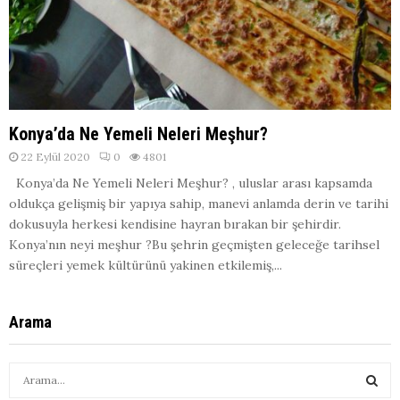
Konya’da Ne Yemeli Neleri Meşhur?
22 Eylül 2020
0
4801
Konya’da Ne Yemeli Neleri Meşhur? , uluslar arası kapsamda
oldukça gelişmiş bir yapıya sahip, manevi anlamda derin ve tarihi
dokusuyla herkesi kendisine hayran bırakan bir şehirdir.
Konya’nın neyi meşhur ?Bu şehrin geçmişten geleceğe tarihsel
süreçleri yemek kültürünü yakinen etkilemiş,...
Arama
S
e