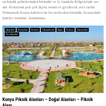
en büyük şehirlerinden birisidir ve İç Anadolu Bölgesi’nde yer
alır. Konya’nın pek çok ilçesi, semti ve gezilecek yeri vardır.
Dolayısıyla Konya kafeleri de bu yerlerden birisidir. Konya’daki
kafeler semtine, konumuna...
Akşehir
Beyşehir
Bozkır
Cihanbeyli
Ilgın
Konya
Sarayönü
Seydişehir
Konya Piknik Alanları – Doğal Alanları – Piknik
Alanı