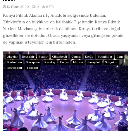
13 Ekim 2020
0
6773
Konya Piknik Alanları, İç Anadolu Bölgesinde bulunan,
Türkiye’nin en büyük ve en kalabalık 7. şehridir. Konya Piknik
Yerleri Mevlana şehri olarak da bilinen Konya tarihi ve doğal
güzellikler ile doludur. Orada yaşayanlar veya gitmişken piknik
de yapmak isteyenler için birbirinden...
Akşehir
Beyşehir
Bozkır
Cihanbeyli
Çumra
Ereğli
Etkinlikler
Ilgın
Kadınhanı
Karapınar
Karatay
Konya
Meram
Sarayönü
Selçuklu
Seydişehir
Taşkent