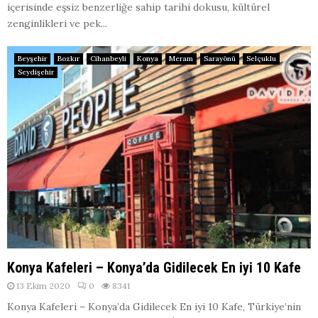
içerisinde eşsiz benzerliğe sahip tarihi dokusu, kültürel
zenginlikleri ve pek...
Beyşehir
Bozkır
Cihanbeyli
Konya
Meram
Sarayönü
Selçuklu
Seydişehir
Konya Kafeleri – Konya’da Gidilecek En iyi 10 Kafe
13 Ekim 2020
0
8341
Konya Kafeleri – Konya’da Gidilecek En iyi 10 Kafe, Türkiye’nin