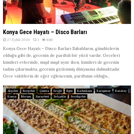
Konya Gece Hayatı – Disco Barları
27 Eylül 2020
1
8116
Konya Gece Hayatı – Disco Barları Sabahların, gündüzlerin
olduğu gibi de, gecenin de parıltılı bir yüzü vardır. Geceleri
kimileri evlerinde, mışıl mışıl uyur iken, kimileri de gecenin
tadını çıkarmakta, gecenin gizlenmiş dünyasına dalmaktadır.
Gece vakitlerin de eğer eğlencenin, parıltının olduğu...
Akşehir
Beyşehir
Çumra
Ereğli
Ilgın
Kadınhanı
Karapınar
Karatay
Konya
Meram
Sarayönü
Selçuklu
Seydişehir