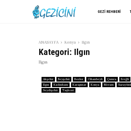
GEZI REHBERI
ANASAYFA
Konya
Ilgın
Kategori: Ilgın
Ilgın
Akşehir
Beyşehir
Bozkır
Cihanbeyli
Çumra
Ereğli
Ilgın
Kadınhanı
Karapınar
Konya
Meram
Sarayön
Seydişehir
Taşkent