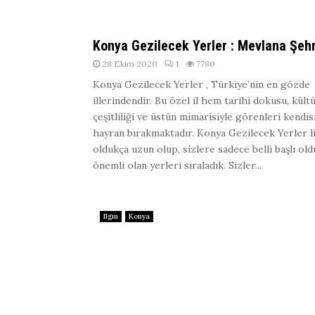
Konya Gezilecek Yerler : Mevlana Şehr
28 Ekim 2020
1
7780
Konya Gezilecek Yerler , Türkiye’nin en gözde
illerindendir. Bu özel il hem tarihi dokusu, kült
çeşitliliği ve üstün mimarisiyle görenleri kendis
hayran bırakmaktadır. Konya Gezilecek Yerler li
oldukça uzun olup, sizlere sadece belli başlı ol
önemli olan yerleri sıraladık. Sizler...
Ilgın
Konya