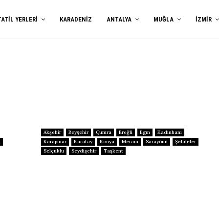
TATIL YERLERI
KARADENIZ
ANTALYA
MUĞLA
İZMIR
Akşehir
Beyşehir
Çumra
Ereğli
Ilgın
Kadınhanı
ü
Karapınar
Karatay
Konya
Meram
Sarayönü
Şelaleler
Selçuklu
Seydişehir
Taşkent