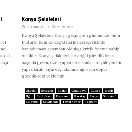
i
Konya Şelaleleri
26 Ekim 2020
0
7916
Konya Şelaleleri Konya geçmişten günümüze, hem
ürel
kültürel hem de doğal harikaları içerisinde
ine
barındırması açısından oldukça kritik öneme sahip
stesi
bir ildir. Konya şelaleleri ise doğal güzelliklerin
dukça
başında gelen, özel yapısı ile insanları büyüleyen bir
yapı olarak, ziyaretçi akımına uğrayan doğal
güzellikteki yerlerdir....
Akşehir
Beyşehir
Bozkır
Cihanbeyli
Çumra
Ereğli
Ilgın
Kadınhanı
Karapınar
Karatay
Konya
Sarayönü
Selçuklu
Seydişehir
Tarihi Yerler
Taşkent