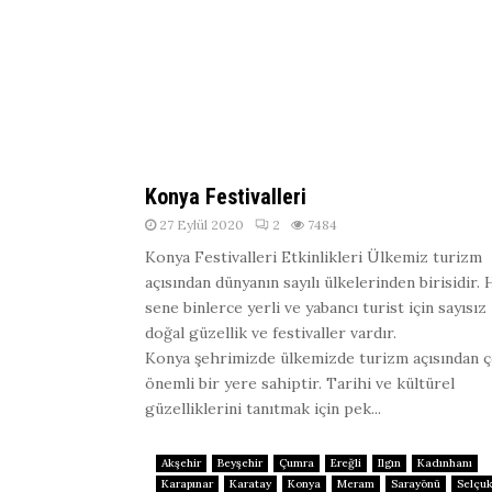
Konya Festivalleri
27 Eylül 2020
2
7484
Konya Festivalleri Etkinlikleri Ülkemiz turizm
açısından dünyanın sayılı ülkelerinden birisidir.
sene binlerce yerli ve yabancı turist için sayısız
doğal güzellik ve festivaller vardır.
Konya şehrimizde ülkemizde turizm açısından 
önemli bir yere sahiptir. Tarihi ve kültürel
güzelliklerini tanıtmak için pek...
Akşehir
Beyşehir
Çumra
Ereğli
Ilgın
Kadınhanı
Karapınar
Karatay
Konya
Meram
Sarayönü
Selçuk