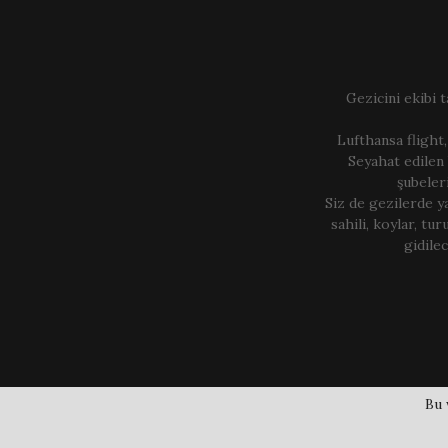
Gezicini ekibi t
Lufthansa flight,
Seyahat edilen 
şubeler
Siz de gezilerde y
sahili, koylar, turu
gidilec
Bu 
2019 - 2025 | gezicini.com |