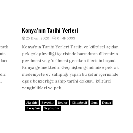
Konya’nın Tarihi Yerleri
25 Ekim 2020
0
5393
tatlı
Konya’nın Tarihi Yerleri Tarihi ve kültürel açıdan
inin
pek çok güzelliği içerisinde barındıran ülkemizin
ları
gezilmesi ve görülmesi gereken illerinin başında
Konya gelmektedir. Geçmişten günümüze pek ok
dir.
medeniyete ev sahipliği yapan bu şehir içerisinde
..
eşsiz benzerliğe sahip tarihi dokusu, kültürel
zenginlikleri ve pek...
Akşehir
Beyşehir
Bozkır
Cihanbeyli
Ilgın
Konya
Sarayönü
Seydişehir