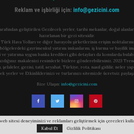
Reklam ve işbirliği için:
info@gezicini.com
arafından geliştirilen Gezilecek yerler, tarihi mekanlar, doğal alanlar,
hazırlanan bir gezi sitesidir.
 Türk Hava Yolları ve diğer havayolu şirketlerinin erişim noktalarını
bölgelerdeki gayrimenkul yatırım imkanlarını, iş kurma ve bayilik im
i ve yatırıma uygun banka kredileri gibi detayları da konularda bulabil
azdığınız makalenizi resimlerle bizlere gönderebilirsiniz. 2023 Trend 
, şelaleler, gezisi, tatil, seyahat, Türkiye, rota, nasıl gidilir, neler yap
ek yerler ve Etkinliklerinizi ve turlarınızı sitemizde ücretsiz paylaşa
Bize Ulaşın:
info@gezicini.com
web sitesi deneyiminizi ve reklamları geliştirmek için çerezleri kulla
Kabul Et
Gizlilik Politikası
 All Right Reserved. Gezilecek Yerler Rehberi ve Gezi Rehberi
Gizlilik
-
Reklam
-