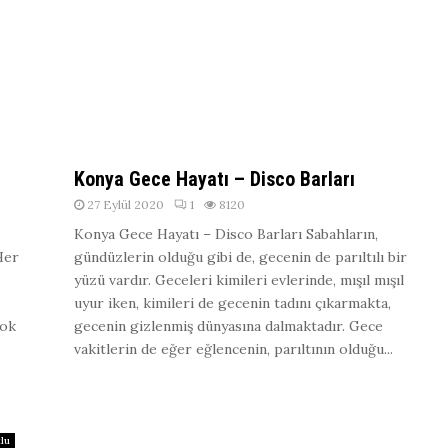
Konya Gece Hayatı – Disco Barları
27 Eylül 2020
1
8120
Konya Gece Hayatı – Disco Barları Sabahların,
 Her
gündüzlerin olduğu gibi de, gecenin de parıltılı bir
yüzü vardır. Geceleri kimileri evlerinde, mışıl mışıl
uyur iken, kimileri de gecenin tadını çıkarmakta,
çok
gecenin gizlenmiş dünyasına dalmaktadır. Gece
vakitlerin de eğer eğlencenin, parıltının olduğu...
lu