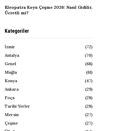
Kleopatra Koyu Çeşme 2026: Nasıl Gidilir,
Ücretli mi?
Kategoriler
İzmir
(72)
Antalya
(70)
Genel
(68)
Muğla
(61)
Konya
(47)
Ankara
(29)
Foça
(28)
Tarihi Yerler
(28)
Mersin
(27)
Çeşme
(27)