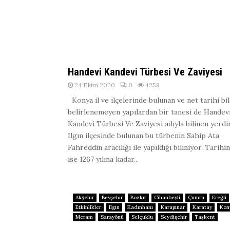
Handevi Kandevi Türbesi Ve Zaviyesi
24 Ekim 2020
0
4258
Konya il ve ilçelerinde bulunan ve net tarihi bi
belirlenemeyen yapılardan bir tanesi de Handev
Kandevi Türbesi Ve Zaviyesi adıyla bilinen yerdir
Ilgın ilçesinde bulunan bu türbenin Sahip Ata
Fahreddin aracılığı ile yapıldığı biliniyor. Tarihin
ise 1267 yılına kadar...
Akşehir
Beyşehir
Bozkır
Cihanbeyli
Çumra
Ereğli
Etkinlikler
Ilgın
Kadınhanı
Karapınar
Karatay
Kon
Meram
Sarayönü
Selçuklu
Seydişehir
Taşkent