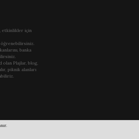
 etkinlikler için
 öğrenebilirsiniz.
kanlarını, banka
irsiniz.
olan Plajlar, blog,
ılır, piknik alanları
biliriz.
nır.
Ekibimiz
-
Yazar Ol
-
İletişim