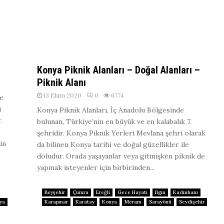
Konya Piknik Alanları – Doğal Alanları –
Piknik Alanı
13 Ekim 2020
0
6774
le
i
Konya Piknik Alanları, İç Anadolu Bölgesinde
.
bulunan, Türkiye’nin en büyük ve en kalabalık 7.
şehridir. Konya Piknik Yerleri Mevlana şehri olarak
in
da bilinen Konya tarihi ve doğal güzellikler ile
doludur. Orada yaşayanlar veya gitmişken piknik de
yapmak isteyenler için birbirinden...
Beyşehir
Çumra
Ereğli
Gece Hayatı
Ilgın
Kadınhanı
ya
Karapınar
Karatay
Konya
Meram
Sarayönü
Seydişehir