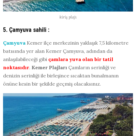
kiriş plajı
5. Çamyuva sahili :
Çamyuva
Kemer ilçe merkezinin yaklaşık 7,5 kilometre
batısında yer alan Kemer Çamyuva, adından da
anlaşılabileceği gibi
çamlara yuva olan bir tatil
noktasıdır
.
Kemer Plajları
Çamların serinliği ve
denizin serinliği ile birleşince sıcaktan bunalmanın
önüne kesin bir şekilde geçmiş olacaksınız.