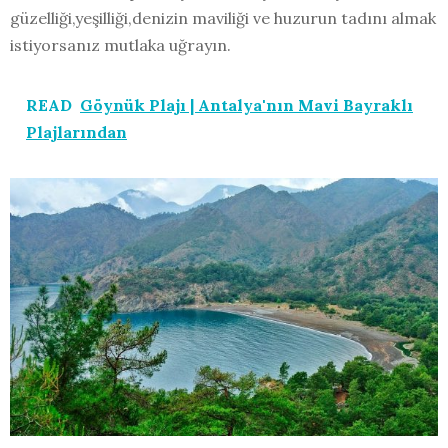
güzelliği,yeşilliği,denizin maviliği ve huzurun tadını almak
istiyorsanız mutlaka uğrayın.
READ
Göynük Plajı | Antalya'nın Mavi Bayraklı
Plajlarından