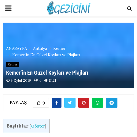
PRIMARY
MENU
ANASAYFA
Antalya
Kemer
Kemer’in En Güzel Koyları ve Plajları
Kemer
Kemer’in En Güzel Koyları ve Plajları
9 Eylül 2019
4
11121
PAYLAŞ
9
Başlıklar
[
Göster
]