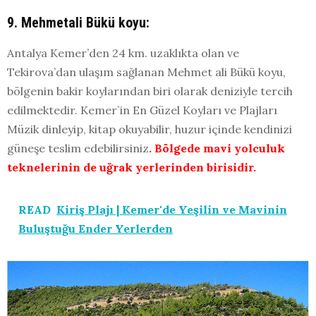
9. Mehmetali Bükü koyu:
Antalya Kemer’den 24 km. uzaklıkta olan ve
Tekirova’dan ulaşım sağlanan Mehmet ali Bükü koyu,
bölgenin bakir koylarından biri olarak deniziyle tercih
edilmektedir. Kemer`in En Güzel Koyları ve Plajları
Müzik dinleyip, kitap okuyabilir, huzur içinde kendinizi
güneşe teslim edebilirsiniz
. Bölgede mavi yolculuk
teknelerinin de uğrak yerlerinden birisidir.
READ
Kiriş Plajı | Kemer'de Yeşilin ve Mavinin
Buluştuğu Ender Yerlerden