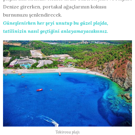
Denize girerken, portakal ağaçlarının kokusu
burnunuzu şenlendirecek.
Güneşlenirken her şeyi unutup bu güzel plajda,
tatilinizin nasıl geçtiğini anlayamayacaksınız.
Tekirova plajı