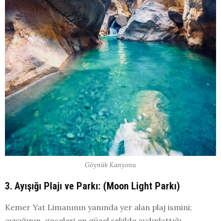
Göynük Kanyonu
3. Ayışığı Plajı ve Parkı: (Moon Light Parkı)
Kemer Yat Limanının yanında yer alan plaj ismini;
ayışığının, geceleri en güzel şekilde aydınlattığı