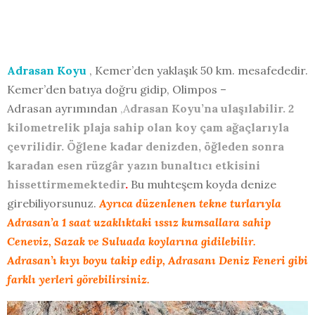
Adrasan Koyu
, Kemer’den yaklaşık 50 km. mesafededir.
Kemer’den batıya doğru gidip, Olimpos –
Adrasan ayrımından
,A
drasan Koyu’na ulaşılabilir. 2
kilometrelik plaja sahip olan koy çam ağaçlarıyla
çevrilidir. Öğlene kadar denizden, öğleden sonra
karadan esen rüzgâr yazın bunaltıcı etkisini
hissettirmemektedir
.
Bu muhteşem koyda denize
girebiliyorsunuz.
Ayrıca düzenlenen tekne turlarıyla
Adrasan’a 1 saat uzaklıktaki ıssız kumsallara sahip
Ceneviz, Sazak ve Suluada koylarına gidilebilir.
Adrasan’ı kıyı boyu takip edip, Adrasanı Deniz Feneri gibi
farklı yerleri görebilirsiniz.