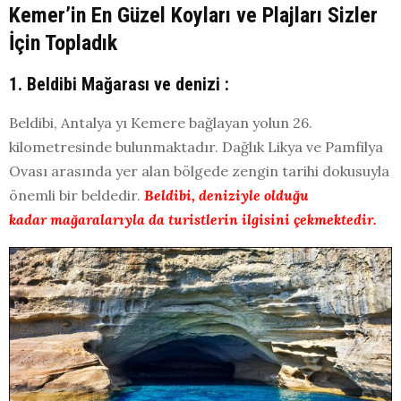
Kemer’in En Güzel Koyları ve Plajları Sizler
İçin Topladık
1. Beldibi Mağarası ve denizi :
Beldibi, Antalya yı Kemere bağlayan yolun 26.
kilometresinde bulunmaktadır. Dağlık Likya ve Pamfilya
Ovası arasında yer alan bölgede zengin tarihi dokusuyla
önemli bir beldedir.
Beldibi, deniziyle olduğu
kadar mağaralarıyla da turistlerin ilgisini çekmektedir.