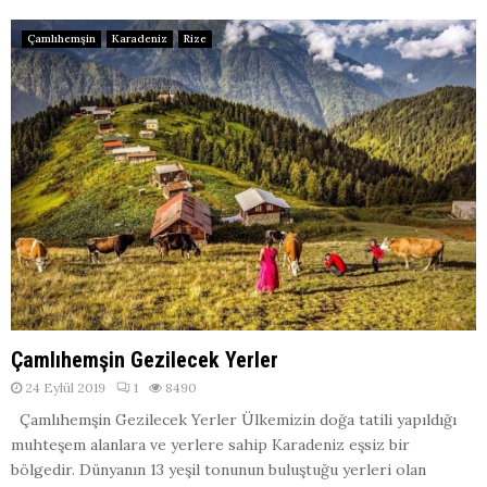
Çamlıhemşin
Karadeniz
Rize
Çamlıhemşin Gezilecek Yerler
24 Eylül 2019
1
8490
Çamlıhemşin Gezilecek Yerler Ülkemizin doğa tatili yapıldığı
muhteşem alanlara ve yerlere sahip Karadeniz eşsiz bir
bölgedir. Dünyanın 13 yeşil tonunun buluştuğu yerleri olan