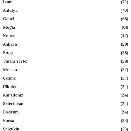
İzmir
(72)
Antalya
(70)
Genel
(68)
Muğla
(61)
Konya
(47)
Ankara
(29)
Foça
(28)
Tarihi Yerler
(28)
Mersin
(27)
Çeşme
(27)
Ülkeler
(24)
Karadeniz
(24)
Seferihisar
(24)
Bodrum
(24)
Bursa
(23)
Selçuklu
(23)