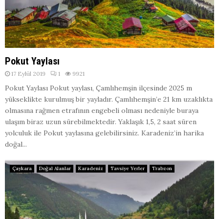
Pokut Yaylası
17 Eylül 2019
1
9921
Pokut Yaylası Pokut yaylası, Çamlıhemşin ilçesinde 2025 m
yükseklikte kurulmuş bir yayladır. Çamlıhemşin’e 21 km uzaklıkta
olmasına rağmen etrafının engebeli olması nedeniyle buraya
ulaşım biraz uzun sürebilmektedir. Yaklaşık 1,5, 2 saat süren
yolculuk ile Pokut yaylasına gelebilirsiniz. Karadeniz’in harika
doğal...
Çaykara
Doğal Alanlar
Karadeniz
Tavsiye Yerler
Trabzon