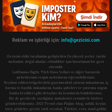
Reklam ve işbirliği için:
info@gezicini.com
Gezicini ekibi tarafından geliştirilen Gezilecek yerler, tarihi
mekanlar, doğal alanlar, etkinlikler için hazırlanan bir gezi
sitesidir.
Lufthansa flight, Türk Hava Yolları ve diğer havayolu
şirketlerinin erişim noktalarını öğrenebilirsiniz.
Seyahat edilen bölgelerdeki gayrimenkul yatırım imkanlarını, iş
kurma ve bayilik imkanlarını, banka şubeleri ve yatırıma uygun
banka kredileri gibi detayları da konularda bulabilirsiniz.
Siz de gezilerde yazdığınız makalenizi resimlerle bizlere
gönderebilirsiniz. 2023 Trend olan Plajlar, blog, sahili, koylar,
turu, şelaleler, gezisi, tatil, seyahat, Türkiye, rota, nasıl gidilir,