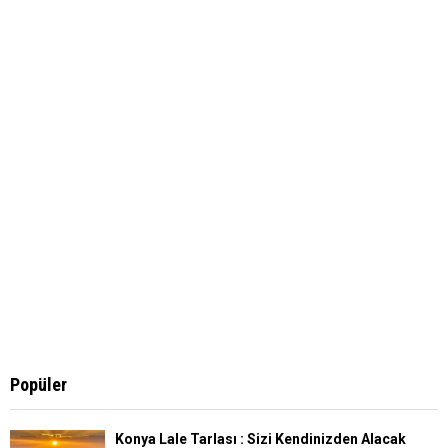
:
C
H
Popüler
Konya Lale Tarlası : Sizi Kendinizden Alacak