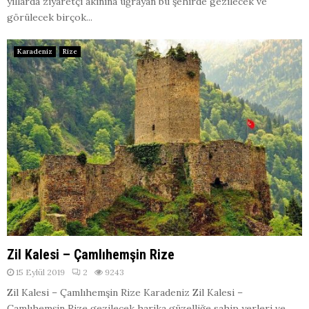
yıllarda ziyaretçi akınına uğrayan bu şehirde gezilecek ve
görülecek birçok...
Karadeniz
Rize
Zil Kalesi – Çamlıhemşin Rize
15 Eylül 2019
2
9243
Zil Kalesi – Çamlıhemşin Rize Karadeniz Zil Kalesi –
Çamlıhemşin Rize gezilecek harika güzelliğe sahip yerleri ve