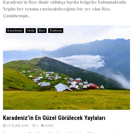
Karadeniz’in Rize ilinde oldukça harika bölgeler bulunmaktadır.
Yeşilin her tonuna rastlayabileceğiniz bir yer olan Rize,
Çamlıhemşin...
Karadeniz
Ordu
Rize
Trabzon
Karadeniz’in En Güzel Görülecek Yaylaları
23 Eylül 2019
1
8905