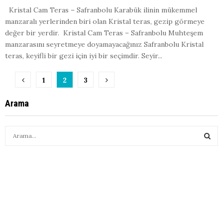
Kristal Cam Teras – Safranbolu Karabük ilinin mükemmel
manzaralı yerlerinden biri olan Kristal teras, gezip görmeye
değer bir yerdir. Kristal Cam Teras – Safranbolu Muhteşem
manzarasını seyretmeye doyamayacağınız Safranbolu Kristal
teras, keyifli bir gezi için iyi bir seçimdir. Seyir...
Yazı
1
2
3
sayfalandırması
Arama
S
e
a
S
r
c
E
h
f
A
o
r
R