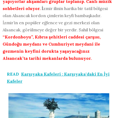
yapıyorlar akşamları gruplar toplanıp. Canlı müzik
sohbetleri oluyor.
İ
zmir ilinin harika bir tatil bölgesi
olan Alsancak kordon çimlerin keyfi bambaşkadır.
İzmir’in en popüler eğlence ve gezi merkezi olan
Alsancak, görülmeye değer bir yerdir. Sahil bölgesi
“Kordonboyu”, Kıbrıs şehitleri caddesi çarşısı,
Gündoğu meydanı ve Cumhuriyet meydani ile
gezmenin keyfini dorukta yaşayacağınız
Alsancak’ta tarihi mekanlarda bulunuyor.
READ
Karşıyaka Kafeleri : Karşıyaka'daki En İyi
Kafeler