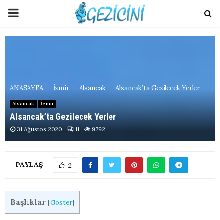
PRIMARY
MENU
ANASAYFA
İzmir
Alsancak
Alsancak’ta Gezilecek Yerler
Alsancak
İzmir
Alsancak’ta Gezilecek Yerler
31 Ağustos 2020
11
9792
PAYLAŞ
2
Başlıklar
[
Göster
]