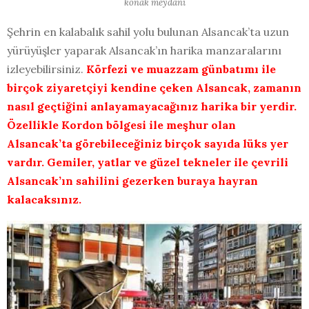
konak meydanı
Şehrin en kalabalık sahil yolu bulunan Alsancak’ta uzun
yürüyüşler yaparak Alsancak’ın harika manzaralarını
izleyebilirsiniz.
Körfezi ve muazzam günbatımı ile
birçok ziyaretçiyi kendine çeken Alsancak, zamanın
nasıl geçtiğini anlayamayacağınız harika bir yerdir.
Özellikle Kordon bölgesi ile meşhur olan
Alsancak’ta görebileceğiniz birçok sayıda lüks yer
vardır. Gemiler, yatlar ve güzel tekneler ile çevrili
Alsancak’ın sahilini gezerken buraya hayran
kalacaksınız.