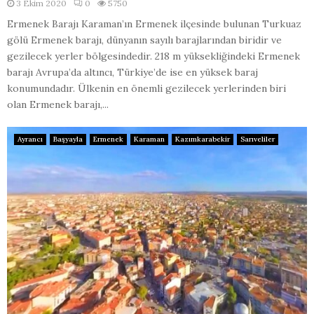
3 Ekim 2020
0
5750
Ermenek Barajı Karaman’ın Ermenek ilçesinde bulunan Turkuaz
gölü Ermenek barajı, dünyanın sayılı barajlarından biridir ve
gezilecek yerler bölgesindedir. 218 m yüksekliğindeki Ermenek
barajı Avrupa’da altıncı, Türkiye’de ise en yüksek baraj
konumundadır. Ülkenin en önemli gezilecek yerlerinden biri
olan Ermenek barajı,...
Ayrancı
Başyayla
Ermenek
Karaman
Kazımkarabekir
Sarıveliler