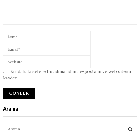
Bir dahaki sefere bu adıma adımı, e-postamı ve web sitemi
kaydet.
Arama
S
e
a