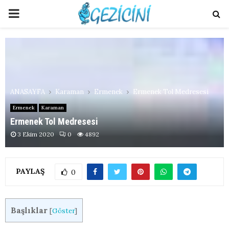
PRIMARY
MENU
ANASAYFA
Karaman
Ermenek
Ermenek Tol Medresesi
Ermenek
Karaman
Ermenek Tol Medresesi
3 Ekim 2020
0
4892
PAYLAŞ
0
Başlıklar
[
Göster
]