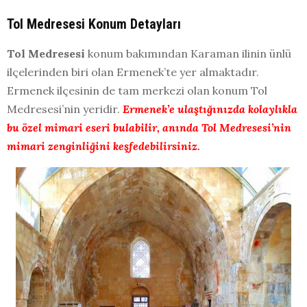
Tol Medresesi Konum Detayları
Tol Medresesi
konum bakımından Karaman ilinin ünlü
ilçelerinden biri olan Ermenek’te yer almaktadır.
Ermenek ilçesinin de tam merkezi olan konum Tol
Medresesi’nin yeridir.
Ermenek’e ulaştığınızda kolaylıkla
bu özel mimari eseri bulabilir, anında Tol Medresesi’nin
mimari zenginliğini keşfedebilirsiniz.