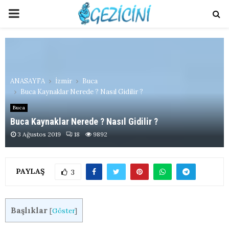
PRIMARY
MENU
ANASAYFA
İzmir
Buca
Buca Kaynaklar Nerede ? Nasıl Gidilir ?
Buca
Buca Kaynaklar Nerede ? Nasıl Gidilir ?
3 Ağustos 2019
18
9892
PAYLAŞ
3
Başlıklar
[
Göster
]