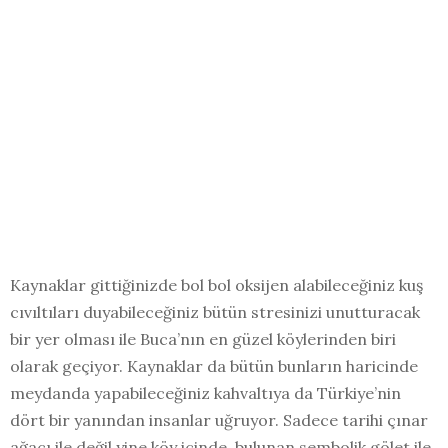
Kaynaklar gittiğinizde bol bol oksijen alabileceğiniz kuş
cıvıltıları duyabileceğiniz bütün stresinizi unutturacak
bir yer olması ile Buca’nın en güzel köylerinden biri
olarak geçiyor. Kaynaklar da bütün bunların haricinde
meydanda yapabileceğiniz kahvaltıya da Türkiye’nin
dört bir yanından insanlar uğruyor. Sadece tarihi çınar
ağacı ile değil yine köy içinde bulunan sembolik gölet ile