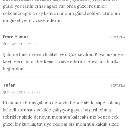
güsel yer tarihi çınar agacı var orda güzel resimler
cekebileceginiz cay kahve icmenin güzel sohbet etmenin
en güzel ywri tavsiye ederim
Emre Yılmaz
CEVAPLA
11 Eylül 2021 at 13:52
Şahane huzur veren kaliteli yer. Çok sevdim. Baya huzur ve
keyif verdi bana herkese tavsiye ederim. Havasıda harika
beğendim.
Tufan
CEVAPLA
11 Eylül 2021 at 20:42
10 numara bir uygulama deneyin bence sizde süper olmuş
kaliteli sorunsuz şekilde çalışıyor gayet başarılı olmuş
tebrikler sizde deneyin memnun kalacaksınız bence çok
güzel bir kuruluş tavsiye ederim biz memnun kaldık sizde