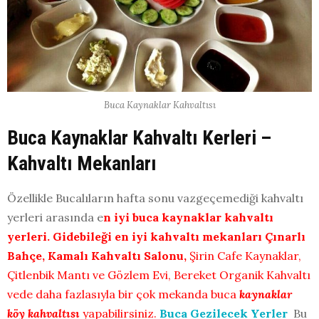
Buca Kaynaklar Kahvaltısı
Buca Kaynaklar Kahvaltı Kerleri –
Kahvaltı Mekanları
Özellikle Bucalıların hafta sonu vazgeçemediği kahvaltı
yerleri arasında e
n iyi buca kaynaklar kahvaltı
yerleri. Gidebileği en iyi kahvaltı mekanları Çınarlı
Bahçe, Kamalı Kahvaltı Salonu,
Şirin Cafe Kaynaklar,
Çitlenbik Mantı ve Gözlem Evi, Bereket Organik Kahvaltı
vede daha fazlasıyla bir çok mekanda buca
kaynaklar
köy kahvaltısı
yapabilirsiniz.
Buca Gezilecek Yerler
Bu