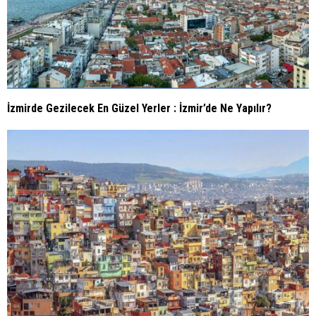
İzmirde Gezilecek En Güzel Yerler : İzmir’de Ne Yapılır?