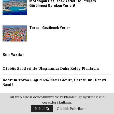
Mordoğan Gezilecek Yerler : Muhteşem
Görülmesi Gereken Yerleri!
Torbalı Gezilecek Yerler
Son Yazılar
Otobüs Saatleri ile Ulaşımınızı Daha Kolay Planlayın
Bodrum Torba Plajı 2026: Nasıl Gidilir, Ücretli mi, Denizi
Nasıl?
Erikli Plajı 2026: Nasıl Gidilir, Ücretli mi, Denizi Nasıl?
Bu web sitesi deneyiminizi ve reklamları geliştirmek için
çerezleri kullanır.
Urla Altınköy Plajı 2026: Nasıl Gidilir, Ücretli mi, Denizi
Kabul Et
Gizlilik Politikası
Nasıl?