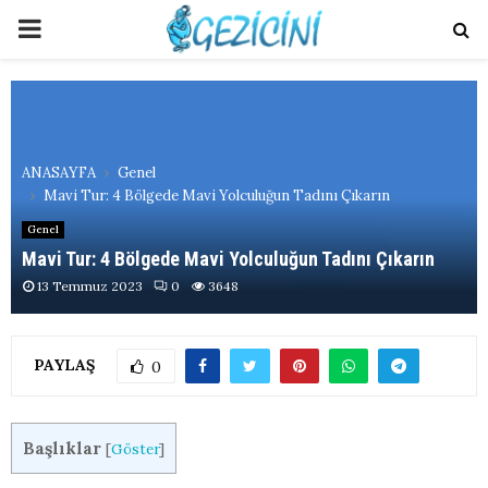
PRIMARY
MENU
ANASAYFA
Genel
Mavi Tur: 4 Bölgede Mavi Yolculuğun Tadını Çıkarın
Genel
Mavi Tur: 4 Bölgede Mavi Yolculuğun Tadını Çıkarın
13 Temmuz 2023
0
3648
PAYLAŞ
0
Başlıklar
[
Göster
]