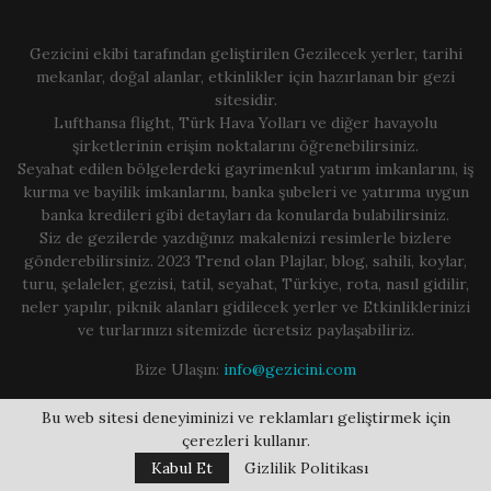
Gezicini ekibi tarafından geliştirilen Gezilecek yerler, tarihi
mekanlar, doğal alanlar, etkinlikler için hazırlanan bir gezi
sitesidir.
Lufthansa flight, Türk Hava Yolları ve diğer havayolu
şirketlerinin erişim noktalarını öğrenebilirsiniz.
Seyahat edilen bölgelerdeki gayrimenkul yatırım imkanlarını, iş
kurma ve bayilik imkanlarını, banka şubeleri ve yatırıma uygun
banka kredileri gibi detayları da konularda bulabilirsiniz.
Siz de gezilerde yazdığınız makalenizi resimlerle bizlere
gönderebilirsiniz. 2023 Trend olan Plajlar, blog, sahili, koylar,
turu, şelaleler, gezisi, tatil, seyahat, Türkiye, rota, nasıl gidilir,
neler yapılır, piknik alanları gidilecek yerler ve Etkinliklerinizi
ve turlarınızı sitemizde ücretsiz paylaşabiliriz.
Bize Ulaşın:
info@gezicini.com
Bu web sitesi deneyiminizi ve reklamları geliştirmek için
çerezleri kullanır.
Kabul Et
Gizlilik Politikası