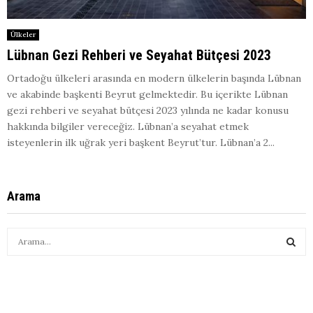
Ülkeler
Lübnan Gezi Rehberi ve Seyahat Bütçesi 2023
Ortadoğu ülkeleri arasında en modern ülkelerin başında Lübnan
ve akabinde başkenti Beyrut gelmektedir. Bu içerikte Lübnan
gezi rehberi ve seyahat bütçesi 2023 yılında ne kadar konusu
hakkında bilgiler vereceğiz. Lübnan’a seyahat etmek
isteyenlerin ilk uğrak yeri başkent Beyrut’tur. Lübnan’a 2...
Arama
S
e
a
S
r
c
E
h