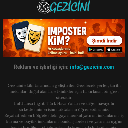
Reklam ve işbirliği için:
info@gezicini.com
Gezicini ekibi tarafından geliştirilen Gezilecek yerler, tarihi
mekanlar, doğal alanlar, etkinlikler için hazırlanan bir gezi
sitesidir.
Lufthansa flight, Türk Hava Yolları ve diğer havayolu
şirketlerinin erişim noktalarını öğrenebilirsiniz.
Seyahat edilen bölgelerdeki gayrimenkul yatırım imkanlarını, iş
kurma ve bayilik imkanlarını, banka şubeleri ve yatırıma uygun
banka kredileri gibi detayları da konularda bulabilirsiniz.