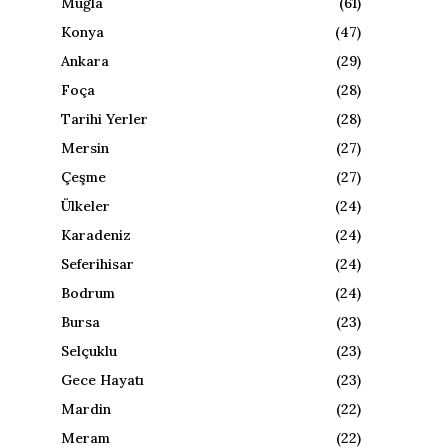
Muğla
(61)
Konya
(47)
Ankara
(29)
Foça
(28)
Tarihi Yerler
(28)
Mersin
(27)
Çeşme
(27)
Ülkeler
(24)
Karadeniz
(24)
Seferihisar
(24)
Bodrum
(24)
Bursa
(23)
Selçuklu
(23)
Gece Hayatı
(23)
Mardin
(22)
Meram
(22)