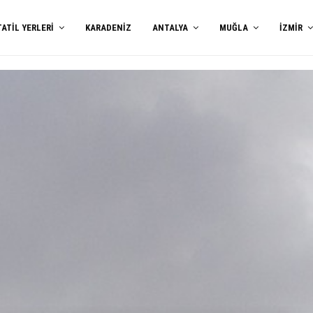
TATIL YERLERI
KARADENIZ
ANTALYA
MUĞLA
İZMIR