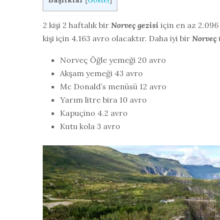
[
Göster
]
2 kişi 2 haftalık bir
Norveç gezisi
için en az 2.096
kişi için 4.163 avro olacaktır. Daha iyi bir
Norveç 
Norveç Öğle yemeği 20 avro
Akşam yemeği 43 avro
Mc Donald’s menüsü 12 avro
Yarım litre bira 10 avro
Kapuçino 4.2 avro
Kutu kola 3 avro