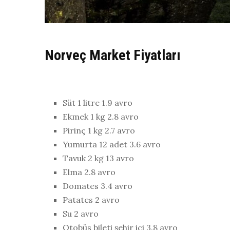
Norveç Market Fiyatları
Süt 1 litre 1.9 avro
Ekmek 1 kg 2.8 avro
Pirinç 1 kg 2.7 avro
Yumurta 12 adet 3.6 avro
Tavuk 2 kg 13 avro
Elma 2.8 avro
Domates 3.4 avro
Patates 2 avro
Su 2 avro
Otobüs bileti şehir içi 3.8 avro